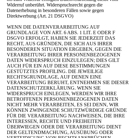
Widerruf unberührt. Widerspruchsrecht gegen die
Datenerhebung in besonderen Fällen sowie gegen
Direktwerbung (Art. 21 DSGVO)
WENN DIE DATENVERARBEITUNG AUF
GRUNDLAGE VON ART. 6 ABS. 1 LIT. E ODER F
DSGVO ERFOLGT, HABEN SIE JEDERZEIT DAS
RECHT, AUS GRÜNDEN, DIE SICH AUS IHRER
BESONDEREN SITUATION ERGEBEN, GEGEN DIE
VERARBEITUNG IHRER PERSONENBEZOGENEN
DATEN WIDERSPRUCH EINZULEGEN; DIES GILT
AUCH FÜR EIN AUF DIESE BESTIMMUNGEN
GESTÜTZTES PROFILING. DIE JEWEILIGE
RECHTSGRUNDLAGE, AUF DENEN EINE
VERARBEITUNG BERUHT, ENTNEHMEN SIE DIESER
DATENSCHUTZERKLÄRUNG. WENN SIE
WIDERSPRUCH EINLEGEN, WERDEN WIR IHRE
BETROFFENEN PERSONENBEZOGENEN DATEN
NICHT MEHR VERARBEITEN, ES SEI DENN, WIR
KÖNNEN ZWINGENDE SCHUTZWÜRDIGE GRÜNDE
FÜR DIE VERARBEITUNG NACHWEISEN, DIE IHRE
INTERESSEN, RECHTE UND FREIHEITEN
ÜBERWIEGEN ODER DIE VERARBEITUNG DIENT
DER GELTENDMACHUNG, AUSÜBUNG ODER
VERTEIDIGUNG VON RECHTSANSPRÜCHEN